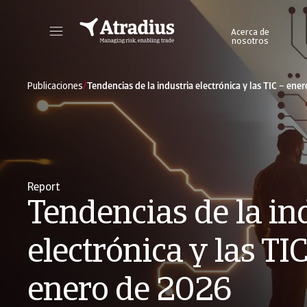
Acerca de
nosotros
Obtenga acceso directo a la información de su póliza, herramientas de solicitud de límites de crédito y perspectivas.
Acceda a nues
/
Publicaciones
Tendencias de la industria electrónica y las TIC – ene
Report
Tendencias de la in
electrónica y las TIC
enero de 2026