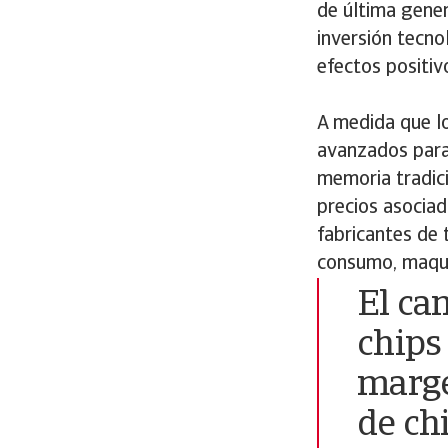
de última gener
inversión tecno
efectos positiv
A medida que lo
avanzados para
memoria tradic
precios asocia
fabricantes de 
consumo, maquin
El ca
chips 
marge
de ch