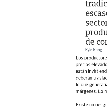
tradi
escas
secto
produ
de co
Kyle Kong
Los productore
precios elevad
están invirtien
deberán trasla
lo que generar
márgenes. Lo m
Existe un riesgo