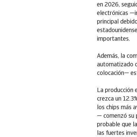
en 2026, segui
electrónicas —
principal debid
estadounidense
importantes.
Además, la com
automatizado d
colocación— es
La producción 
crezca un 12.3
los chips más 
— comenzó su p
probable que l
las fuertes inv