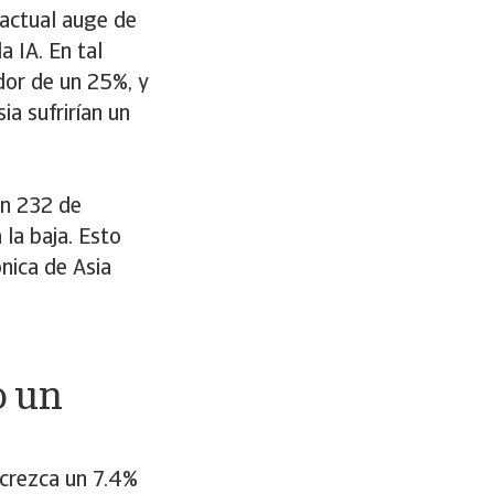
 actual auge de
a IA. En tal
dor de un 25%, y
a sufrirían un
ón 232 de
la baja. Esto
nica de Asia
o un
 crezca un 7.4%