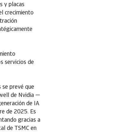
s y placas
l crecimiento
tración
ratégicamente
miento
s servicios de
s se prevé que
well de Nvidia —
generación de IA
re de 2025. Es
ntando gracias a
otal de TSMC en