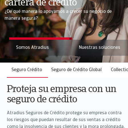
cartera de crédito
riesgos comerciales
¿De qué manera lo apoyamos a crecer su negocio de
manera segura?
Conozca nuestros servicios
Nuestras soluciones
Mapa de riesgos
Seguro Crédito
Seguro de Crédito Global
Collecti
Proteja su empresa con un
seguro de crédito
Atradius Seguros de Crédito protege su empresa contra
los riesgos que puedan resultar de sus ventas a crédito
como la insolvencia de sus clientes y la mora prolongada.