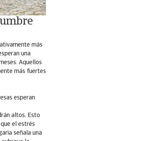
idumbre
icativamente más
 esperan una
meses. Aquellos
mente más fuertes
resas esperan
rán altos. Esto
 que el estrés
garia señala una