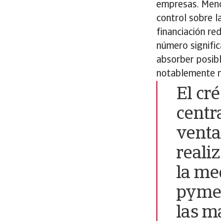
empresas. Meno
control sobre l
financiación re
número signifi
absorber posibl
notablemente m
El cr
centr
venta
reali
la me
pymes
las m