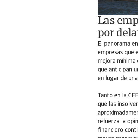
Las emp
por dela
El panorama em
empresas que e
mejora mínima 
que anticipan 
en lugar de una
Tanto en la CE
que las insolv
aproximadamente
refuerza la opi
financiero con