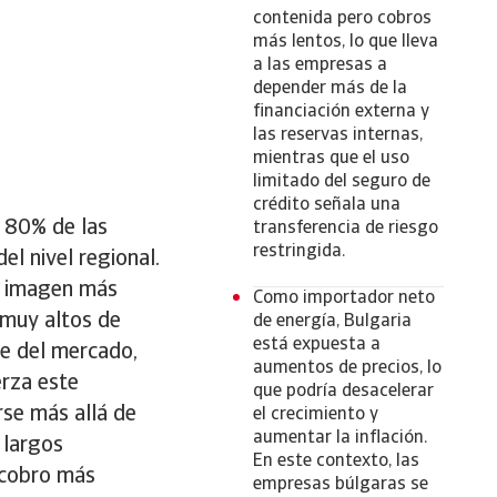
contenida pero cobros
más lentos, lo que lleva
a las empresas a
depender más de la
financiación externa y
las reservas internas,
mientras que el uso
limitado del seguro de
crédito señala una
l 80% de las
transferencia de riesgo
restringida.
l nivel regional.
na imagen más
Como importador neto
 muy altos de
de energía, Bulgaria
está expuesta a
te del mercado,
aumentos de precios, lo
erza este
que podría desacelerar
rse más allá de
el crecimiento y
aumentar la inflación.
 largos
En este contexto, las
 cobro más
empresas búlgaras se