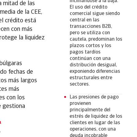
inclinándose a la baja.
a mitad de las
El uso del crédito
 media de la CEE,
comercial sigue siendo
l crédito está
central en las
transacciones B2B,
ecen con más
pero se utiliza con
rotege la liquidez
cautela, predominan los
plazos cortos y los
pagos tardíos
continúan con una
 búlgaras
distribución desigual,
ndo fechas de
exponiendo diferencias
estructurales entre
azos más largos
sectores.
ntes más
es con los
Las presiones de pago
provienen
e gestiona
principalmente del
estrés de liquidez de los
clientes en lugar de las
operaciones, con una
deuda incobrable