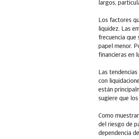
largos, partic
Los factores q
liquidez. Las e
frecuencia que 
papel menor. Po
financieras en l
Las tendencias
con liquidacio
están principal
sugiere que los
Como muestran 
del riesgo de p
dependencia del