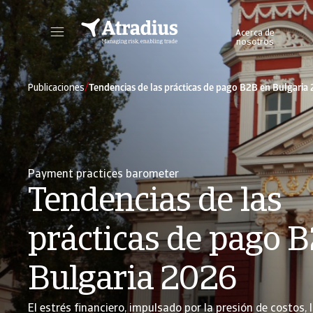
Acerca de
nosotros
Obtenga acceso directo a la información de su póliza, herramientas de solicitud de límites de crédito y perspectivas.
Acceda a nues
/
Publicaciones
Tendencias de las prácticas de pago B2B en Bulgaria
Payment practices barometer
Tendencias de las
prácticas de pago 
Bulgaria 2026
El estrés financiero, impulsado por la presión de costos