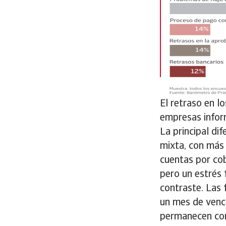
El retraso en l
empresas inform
La principal di
mixta, con más
cuentas por cob
pero un estrés
contraste. Las 
un mes de venci
permanecen con