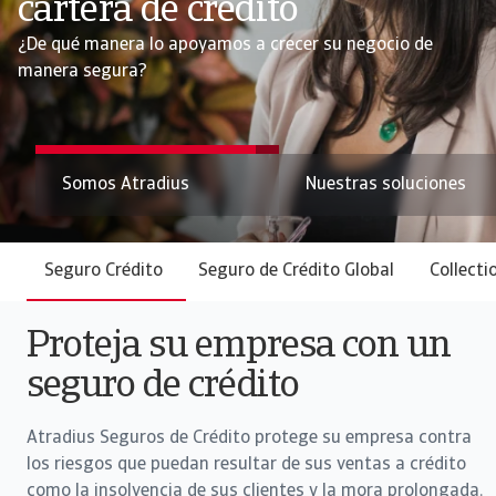
cartera de crédito
riesgos comerciales
¿De qué manera lo apoyamos a crecer su negocio de
manera segura?
Conozca nuestros servicios
Nuestras soluciones
Mapa de riesgos
Seguro Crédito
Seguro de Crédito Global
Collecti
Proteja su empresa con un
seguro de crédito
Atradius Seguros de Crédito protege su empresa contra
los riesgos que puedan resultar de sus ventas a crédito
como la insolvencia de sus clientes y la mora prolongada.